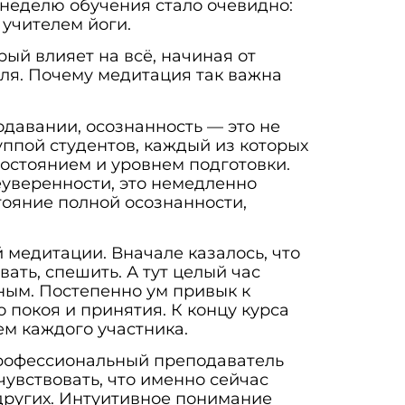
 неделю обучения стало очевидно:
учителем йоги.
ый влияет на всё, начиная от
ля. Почему медитация так важна
одавании, осознанность — это не
уппой студентов, каждый из которых
остоянием и уровнем подготовки.
еуверенности, это немедленно
стояние полной осознанности,
 медитации. Вначале казалось, что
ать, спешить. А тут целый час
ным. Постепенно ум привык к
 покоя и принятия. К концу курса
м каждого участника.
 Профессиональный преподаватель
чувствовать, что именно сейчас
 других. Интуитивное понимание