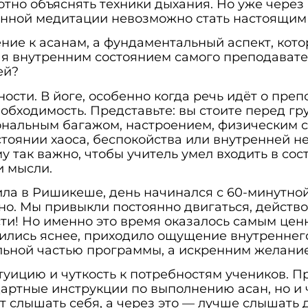
отно объяснять техники дыхания. Но уже через
енной медитации невозможно стать настоящим 
ие к асанам, а фундаментальный аспект, котор
ая внутренним состоянием самого преподавате
ей?
ости. В йоге, особенно когда речь идёт о преп
обходимость. Представьте: вы стоите перед гр
ональным багажом, настроением, физическим с
стоянии хаоса, беспокойства или внутренней н
у так важно, чтобы учитель умел входить в со
и мысли.
ила в Ришикеше, день начинался с 60-минутной
о. Мы привыкли постоянно двигаться, действов
и! Но именно это время оказалось самым цен
ились яснее, приходило ощущение внутреннего
льной частью программы, а искренним желание
туицию и чуткость к потребностям учеников.
дартные инструкции по выполнению асан, но и 
т слышать себя, а через это — лучше слышать