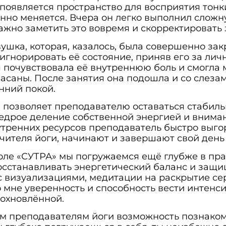
 появляется пространство для восприятия тонк
янно меняется. Вчера он легко выполнил сложн
жно заметить это вовремя и скорректировать 
шка, которая, казалось, была совершенно зак
гнорировать её состояние, приняв его за личн
я почувствовала её внутреннюю боль и смогла 
саны. После занятия она подошла и со слезам
нний покой.
 позволяет преподавателю оставаться стабиль
едрое деление собственной энергией и вниман
тренних ресурсов преподаватель быстро выгор
учителя йоги, начинают и завершают свой день
оле «СУТРА» мы погружаемся ещё глубже в пра
осстанавливать энергетический баланс и защи
с визуализациями, медитации на раскрытие се
о мне уверенность и способность вести интенс
дохновлённой.
им преподавателям йоги возможность познако