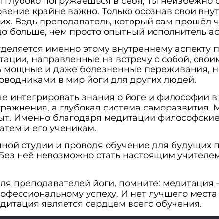
ы глубоко погружаешься в себя, ты неизбежно 
овение крайне важно. Только осознав свои вну
их. Ведь преподаватель, который сам прошёл 
до больше, чем просто опытный исполнитель ас
уделяется именно этому внутреннему аспекту 
ации, направленные на встречу с собой, сво
ь мощные и даже болезненные переживания, н
оводниками в мир йоги для других людей.
е интегрировать знания о йоге и философии в
пражнения, а глубокая система саморазвития. 
ыт. Именно благодаря медитации философские
атем и его ученикам.
нной студии и проводя обучение для будущих п
ез неё невозможно стать настоящим учителем
ля преподавателей йоги, помните: медитация —
фессиональному успеху. И нет лучшего места 
медитация является сердцем всего обучения.