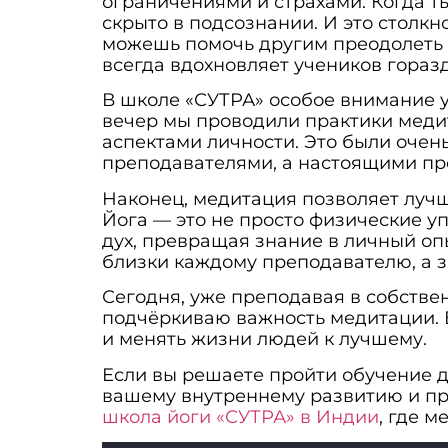
ограничениями и страхами. Когда т
скрыто в подсознании. И это столкн
можешь помочь другим преодолеть 
всегда вдохновляет учеников гораз
В школе «СУТРА» особое внимание 
вечер мы проводили практики медит
аспектами личности. Это были очен
преподавателями, а настоящими пр
Наконец, медитация позволяет лучш
Йога — это не просто физические у
дух, превращая знание в личный оп
близки каждому преподавателю, а з
Сегодня, уже преподавая в собстве
подчёркиваю важность медитации. Б
и менять жизни людей к лучшему.
Если вы решаете пройти обучение д
вашему внутреннему развитию и про
школа йоги «СУТРА» в Индии
, где 