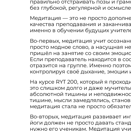
правильно отстраивать позы и грам
без глубокой, регулярной и осмысл
Медитация — это не просто дополнен
качества преподавания и заканчив
именно в обучении будущих учител
Во-первых, медитация учит осознанн
просто модное слово, а насущная не
пришёл на занятие со своим эмоци
Если преподаватель находится в со
отразится на группе. Именно поэтом
контролируя своё дыхание, эмоции 
На курсе RYT 200, который я проход
это слишком долго и даже мучительн
абсолютной тишины и неподвижност
тишине, мысли замедлялись, станов
медитация стала не просто обязате
Во-вторых, медитация развивает ин
йоги должен не просто давать стан
нужно его ученикам. Медитация учи