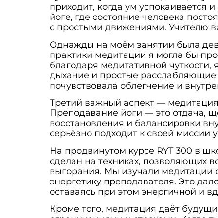
приходит, когда ум успокаивается и
йоге, где состояние человека посто
с простыми движениями. Учителю ва
Однажды на моём занятии была деву
практики медитации я могла бы прои
благодаря медитативной чуткости, 
дыхание и простые расслабляющие а
почувствовала облегчение и внутре
Третий важный аспект — медитация
Преподавание йоги — это отдача, щ
восстановления и балансировки вну
серьёзно подходит к своей миссии 
На продвинутом курсе RYT 300 в шк
сделан на техниках, позволяющих в
выгорания. Мы изучали медитации 
энергетику преподавателя. Это дал
оставаясь при этом энергичной и в
Кроме того, медитация даёт будущ